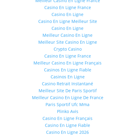
Meilleur Casino En Ligne France
Casino En Ligne France
Casino En Ligne
Casino En Ligne Meilleur Site
Casino En Ligne
Meilleur Casino En Ligne
Meilleur Site Casino En Ligne
Crypto Casino
Casino En Ligne France
Meilleur Casino En Ligne Français
Casinos En Ligne Fiable
Casinos En Ligne
Casino Retrait Instantané
Meilleur Site De Paris Sportif
Meilleur Casino En Ligne De France
Paris Sportif Ufc Mma
Plinko Avis
Casino En Ligne Français
Casino En Ligne Fiable
Casino En Ligne 2026