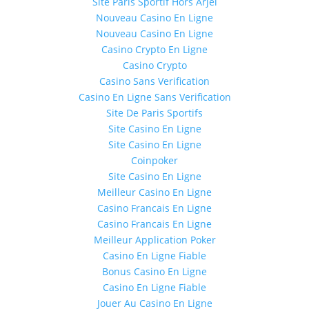
Site Paris Sportif Hors Arjel
Nouveau Casino En Ligne
Nouveau Casino En Ligne
Casino Crypto En Ligne
Casino Crypto
Casino Sans Verification
Casino En Ligne Sans Verification
Site De Paris Sportifs
Site Casino En Ligne
Site Casino En Ligne
Coinpoker
Site Casino En Ligne
Meilleur Casino En Ligne
Casino Francais En Ligne
Casino Francais En Ligne
Meilleur Application Poker
Casino En Ligne Fiable
Bonus Casino En Ligne
Casino En Ligne Fiable
Jouer Au Casino En Ligne