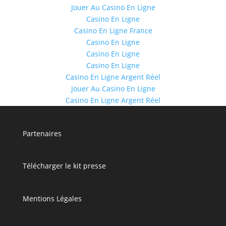
Jouer Au Casino En Ligne
Casino En Ligne
Casino En Ligne France
Casino En Ligne
Casino En Ligne
Casino En Ligne
Casino En Ligne Argent Réel
Jouer Au Casino En Ligne
Casino En Ligne Argent Réel
Partenaires
Télécharger le kit presse
Mentions Légales