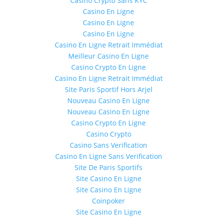
Casino Crypto Sans KYC
Casino En Ligne
Casino En Ligne
Casino En Ligne
Casino En Ligne Retrait Immédiat
Meilleur Casino En Ligne
Casino Crypto En Ligne
Casino En Ligne Retrait Immédiat
Site Paris Sportif Hors Arjel
Nouveau Casino En Ligne
Nouveau Casino En Ligne
Casino Crypto En Ligne
Casino Crypto
Casino Sans Verification
Casino En Ligne Sans Verification
Site De Paris Sportifs
Site Casino En Ligne
Site Casino En Ligne
Coinpoker
Site Casino En Ligne