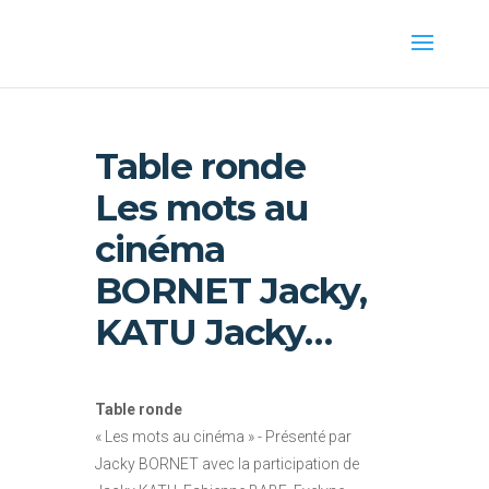
Table ronde
Les mots au
cinéma
BORNET Jacky,
KATU Jacky…
Table ronde
« Les mots au cinéma » - Présenté par
Jacky BORNET avec la participation de