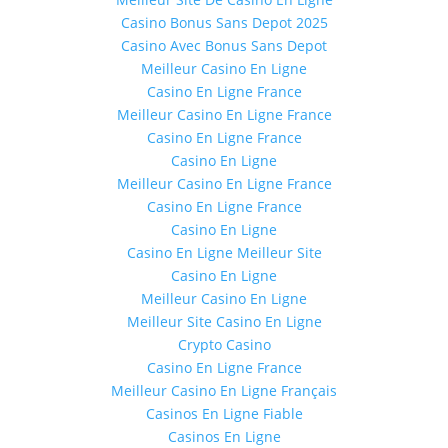
Casino Bonus Sans Depot 2025
Casino Avec Bonus Sans Depot
Meilleur Casino En Ligne
Casino En Ligne France
Meilleur Casino En Ligne France
Casino En Ligne France
Casino En Ligne
Meilleur Casino En Ligne France
Casino En Ligne France
Casino En Ligne
Casino En Ligne Meilleur Site
Casino En Ligne
Meilleur Casino En Ligne
Meilleur Site Casino En Ligne
Crypto Casino
Casino En Ligne France
Meilleur Casino En Ligne Français
Casinos En Ligne Fiable
Casinos En Ligne