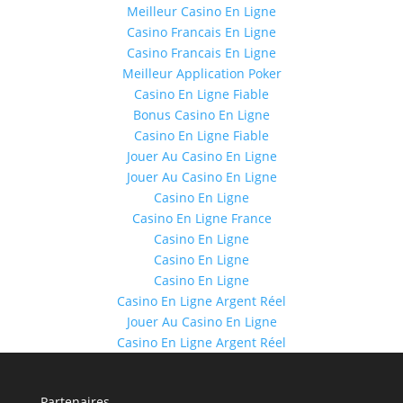
Meilleur Casino En Ligne
Casino Francais En Ligne
Casino Francais En Ligne
Meilleur Application Poker
Casino En Ligne Fiable
Bonus Casino En Ligne
Casino En Ligne Fiable
Jouer Au Casino En Ligne
Jouer Au Casino En Ligne
Casino En Ligne
Casino En Ligne France
Casino En Ligne
Casino En Ligne
Casino En Ligne
Casino En Ligne Argent Réel
Jouer Au Casino En Ligne
Casino En Ligne Argent Réel
Partenaires