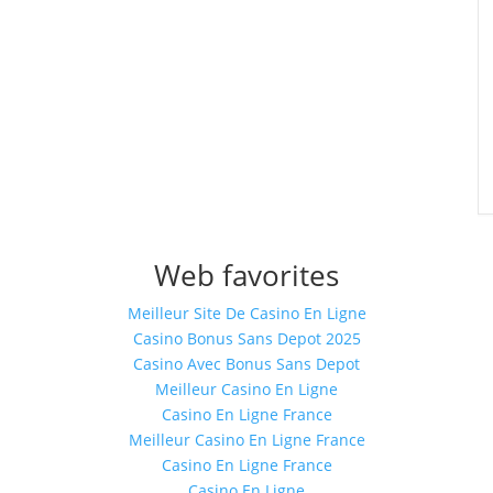
Web favorites
Meilleur Site De Casino En Ligne
Casino Bonus Sans Depot 2025
Casino Avec Bonus Sans Depot
Meilleur Casino En Ligne
Casino En Ligne France
Meilleur Casino En Ligne France
Casino En Ligne France
Casino En Ligne