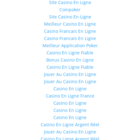
Site Casino En Ligne
Coinpoker
Site Casino En Ligne
Meilleur Casino En Ligne
Casino Francais En Ligne
Casino Francais En Ligne
Meilleur Application Poker
Casino En Ligne Fiable
Bonus Casino En Ligne
Casino En Ligne Fiable
Jouer Au Casino En Ligne
Jouer Au Casino En Ligne
Casino En Ligne
Casino En Ligne France
Casino En Ligne
Casino En Ligne
Casino En Ligne
Casino En Ligne Argent Réel
Jouer Au Casino En Ligne
Casino En Ligne Argent Réel