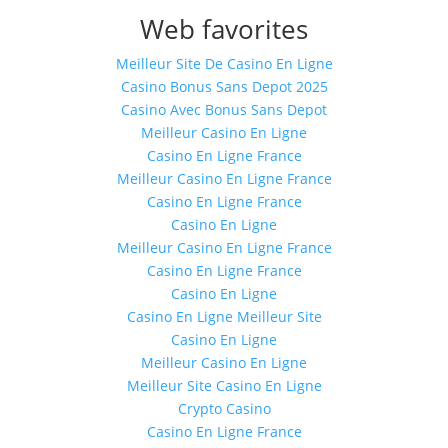
Web favorites
Meilleur Site De Casino En Ligne
Casino Bonus Sans Depot 2025
Casino Avec Bonus Sans Depot
Meilleur Casino En Ligne
Casino En Ligne France
Meilleur Casino En Ligne France
Casino En Ligne France
Casino En Ligne
Meilleur Casino En Ligne France
Casino En Ligne France
Casino En Ligne
Casino En Ligne Meilleur Site
Casino En Ligne
Meilleur Casino En Ligne
Meilleur Site Casino En Ligne
Crypto Casino
Casino En Ligne France