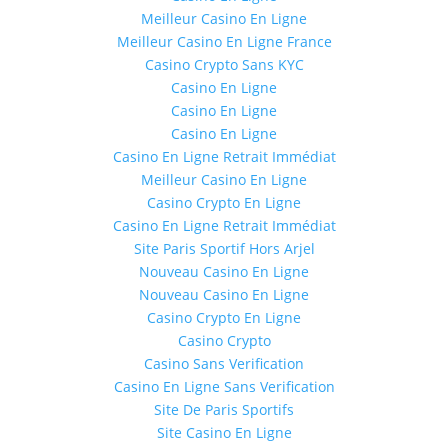
Meilleur Casino En Ligne
Meilleur Casino En Ligne France
Casino Crypto Sans KYC
Casino En Ligne
Casino En Ligne
Casino En Ligne
Casino En Ligne Retrait Immédiat
Meilleur Casino En Ligne
Casino Crypto En Ligne
Casino En Ligne Retrait Immédiat
Site Paris Sportif Hors Arjel
Nouveau Casino En Ligne
Nouveau Casino En Ligne
Casino Crypto En Ligne
Casino Crypto
Casino Sans Verification
Casino En Ligne Sans Verification
Site De Paris Sportifs
Site Casino En Ligne