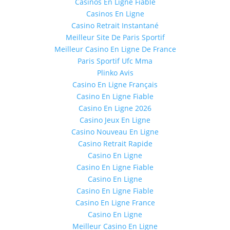
Casinos En Ligne Fiable
Casinos En Ligne
Casino Retrait Instantané
Meilleur Site De Paris Sportif
Meilleur Casino En Ligne De France
Paris Sportif Ufc Mma
Plinko Avis
Casino En Ligne Français
Casino En Ligne Fiable
Casino En Ligne 2026
Casino Jeux En Ligne
Casino Nouveau En Ligne
Casino Retrait Rapide
Casino En Ligne
Casino En Ligne Fiable
Casino En Ligne
Casino En Ligne Fiable
Casino En Ligne France
Casino En Ligne
Meilleur Casino En Ligne