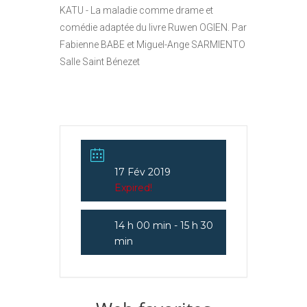
KATU - La maladie comme drame et
comédie adaptée du livre Ruwen OGIEN. Par
Fabienne BABE et Miguel-Ange SARMIENTO
Salle Saint Bénezet
17 Fév 2019
Expired!
14 h 00 min - 15 h 30
min