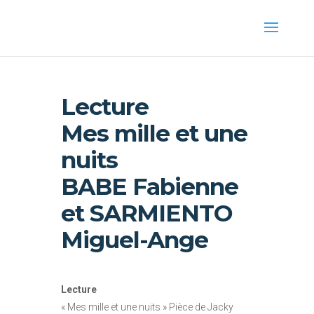
Lecture
Mes mille et une
nuits
BABE Fabienne
et SARMIENTO
Miguel-Ange
Lecture
« Mes mille et une nuits » Pièce de Jacky