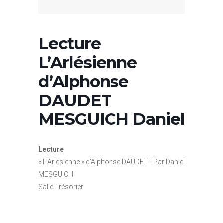
Lecture
L’Arlésienne
d’Alphonse
DAUDET
MESGUICH Daniel
Lecture
« L’Arlésienne » d’Alphonse DAUDET - Par Daniel
MESGUICH
Salle Trésorier