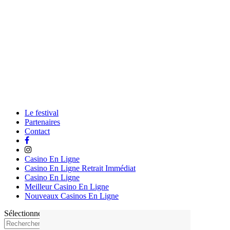
Le festival
Partenaires
Contact
Casino En Ligne
Casino En Ligne Retrait Immédiat
Casino En Ligne
Meilleur Casino En Ligne
Nouveaux Casinos En Ligne
Sélectionner une page