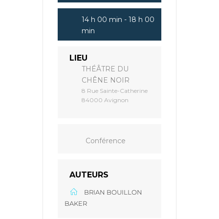
14 h 00 min - 18 h 00
min
LIEU
THÉÂTRE DU
CHÊNE NOIR
8 Rue Sainte-Catherine
84000 Avignon
Conférence
AUTEURS
BRIAN BOUILLON
BAKER