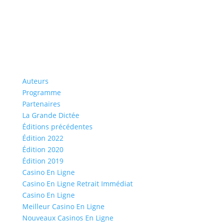
Auteurs
Programme
Partenaires
La Grande Dictée
Éditions précédentes
Édition 2022
Édition 2020
Édition 2019
Casino En Ligne
Casino En Ligne Retrait Immédiat
Casino En Ligne
Meilleur Casino En Ligne
Nouveaux Casinos En Ligne