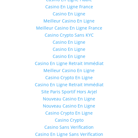
Casino En Ligne France
Casino En Ligne
Meilleur Casino En Ligne
Meilleur Casino En Ligne France
Casino Crypto Sans KYC
Casino En Ligne
Casino En Ligne
Casino En Ligne
Casino En Ligne Retrait Immédiat
Meilleur Casino En Ligne
Casino Crypto En Ligne
Casino En Ligne Retrait Immédiat
Site Paris Sportif Hors Arjel
Nouveau Casino En Ligne
Nouveau Casino En Ligne
Casino Crypto En Ligne
Casino Crypto
Casino Sans Verification
Casino En Ligne Sans Verification