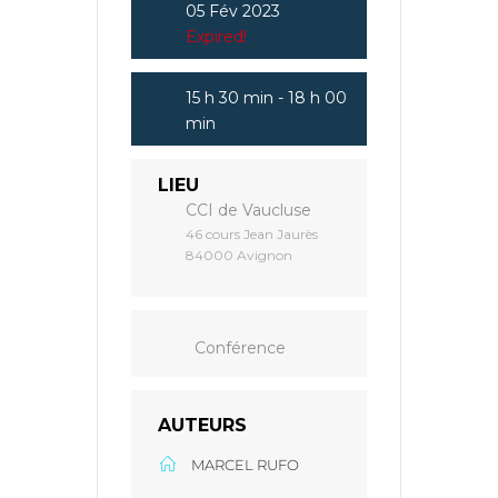
05 Fév 2023
Expired!
15 h 30 min - 18 h 00
min
LIEU
CCI de Vaucluse
46 cours Jean Jaurès
84000 Avignon
Conférence
AUTEURS
MARCEL RUFO