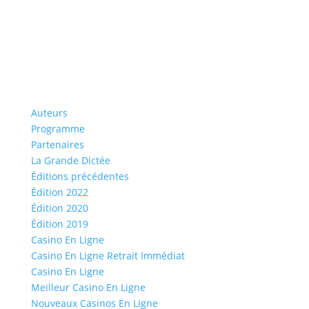
Auteurs
Programme
Partenaires
La Grande Dictée
Éditions précédentes
Édition 2022
Édition 2020
Édition 2019
Casino En Ligne
Casino En Ligne Retrait Immédiat
Casino En Ligne
Meilleur Casino En Ligne
Nouveaux Casinos En Ligne