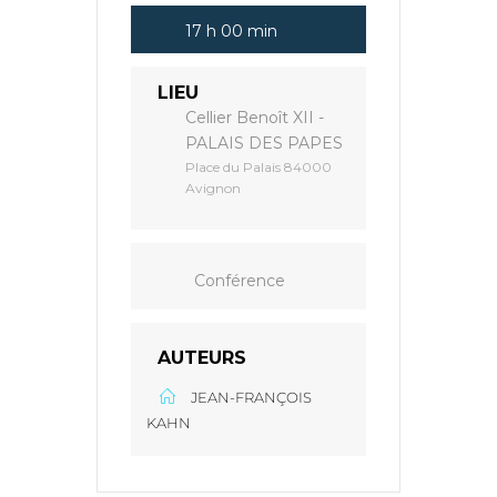
17 h 00 min
LIEU
Cellier Benoît XII -
PALAIS DES PAPES
Place du Palais 84000
Avignon
Conférence
AUTEURS
JEAN-FRANÇOIS
KAHN