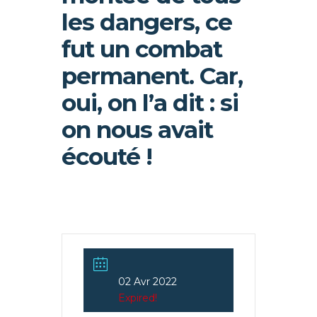
les dangers, ce
fut un combat
permanent. Car,
oui, on l’a dit : si
on nous avait
écouté !
02 Avr 2022
Expired!