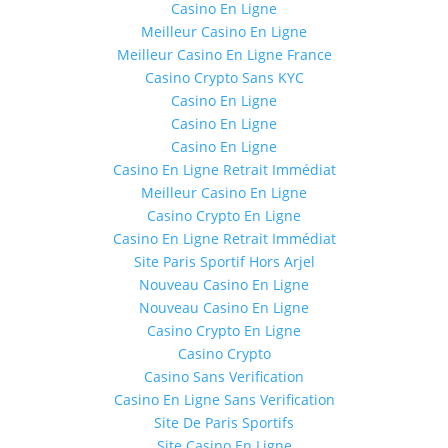
Casino En Ligne
Meilleur Casino En Ligne
Meilleur Casino En Ligne France
Casino Crypto Sans KYC
Casino En Ligne
Casino En Ligne
Casino En Ligne
Casino En Ligne Retrait Immédiat
Meilleur Casino En Ligne
Casino Crypto En Ligne
Casino En Ligne Retrait Immédiat
Site Paris Sportif Hors Arjel
Nouveau Casino En Ligne
Nouveau Casino En Ligne
Casino Crypto En Ligne
Casino Crypto
Casino Sans Verification
Casino En Ligne Sans Verification
Site De Paris Sportifs
Site Casino En Ligne