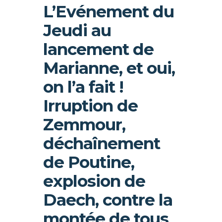
L’Evénement du
Jeudi au
lancement de
Marianne, et oui,
on l’a fait !
Irruption de
Zemmour,
déchaînement
de Poutine,
explosion de
Daech, contre la
montée de tous