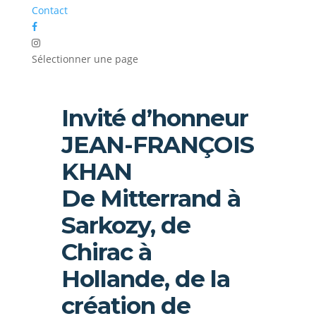
Contact
Sélectionner une page
Invité d’honneur
JEAN-FRANÇOIS
KHAN
De Mitterrand à
Sarkozy, de
Chirac à
Hollande, de la
création de