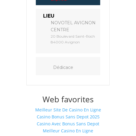
LIEU
NOVOTEL AVIGNON
CENTRE
20 Boulevard Saint-Roch
84000 Avignon
Dédicace
Web favorites
Meilleur Site De Casino En Ligne
Casino Bonus Sans Depot 2025
Casino Avec Bonus Sans Depot
Meilleur Casino En Ligne