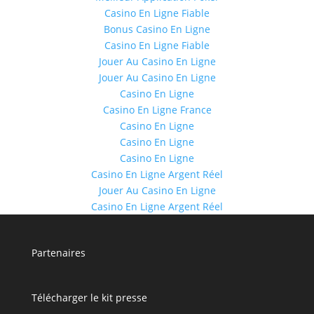
Casino En Ligne Fiable
Bonus Casino En Ligne
Casino En Ligne Fiable
Jouer Au Casino En Ligne
Jouer Au Casino En Ligne
Casino En Ligne
Casino En Ligne France
Casino En Ligne
Casino En Ligne
Casino En Ligne
Casino En Ligne Argent Réel
Jouer Au Casino En Ligne
Casino En Ligne Argent Réel
Partenaires
Télécharger le kit presse