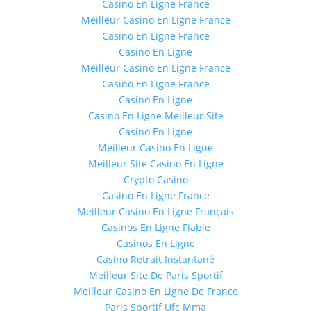
Casino En Ligne France
Meilleur Casino En Ligne France
Casino En Ligne France
Casino En Ligne
Meilleur Casino En Ligne France
Casino En Ligne France
Casino En Ligne
Casino En Ligne Meilleur Site
Casino En Ligne
Meilleur Casino En Ligne
Meilleur Site Casino En Ligne
Crypto Casino
Casino En Ligne France
Meilleur Casino En Ligne Français
Casinos En Ligne Fiable
Casinos En Ligne
Casino Retrait Instantané
Meilleur Site De Paris Sportif
Meilleur Casino En Ligne De France
Paris Sportif Ufc Mma