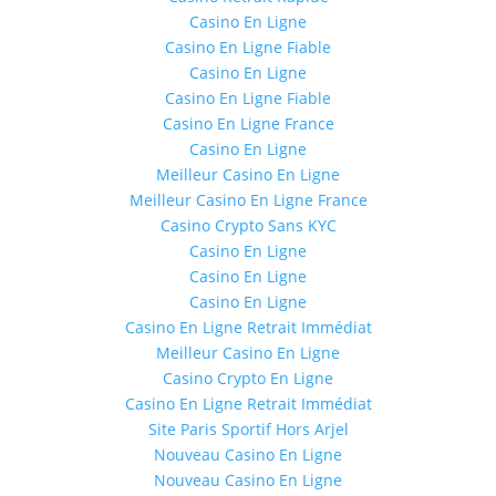
Casino En Ligne
Casino En Ligne Fiable
Casino En Ligne
Casino En Ligne Fiable
Casino En Ligne France
Casino En Ligne
Meilleur Casino En Ligne
Meilleur Casino En Ligne France
Casino Crypto Sans KYC
Casino En Ligne
Casino En Ligne
Casino En Ligne
Casino En Ligne Retrait Immédiat
Meilleur Casino En Ligne
Casino Crypto En Ligne
Casino En Ligne Retrait Immédiat
Site Paris Sportif Hors Arjel
Nouveau Casino En Ligne
Nouveau Casino En Ligne