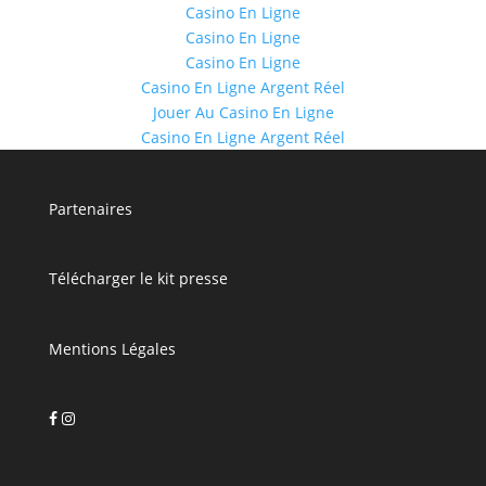
Casino En Ligne
Casino En Ligne
Casino En Ligne
Casino En Ligne Argent Réel
Jouer Au Casino En Ligne
Casino En Ligne Argent Réel
Partenaires
Télécharger le kit presse
Mentions Légales