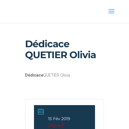
Dédicace
QUETIER Olivia
Dédicace
QUETIER Olivia
15 Fév 2019
Expired!