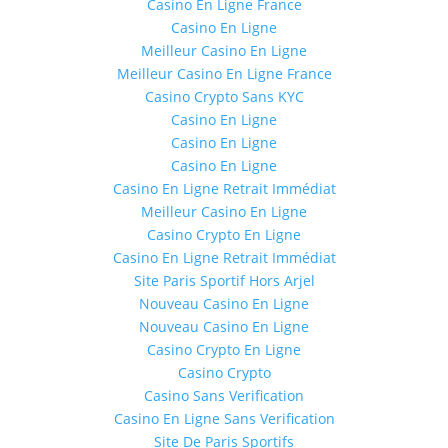
Casino En Ligne France
Casino En Ligne
Meilleur Casino En Ligne
Meilleur Casino En Ligne France
Casino Crypto Sans KYC
Casino En Ligne
Casino En Ligne
Casino En Ligne
Casino En Ligne Retrait Immédiat
Meilleur Casino En Ligne
Casino Crypto En Ligne
Casino En Ligne Retrait Immédiat
Site Paris Sportif Hors Arjel
Nouveau Casino En Ligne
Nouveau Casino En Ligne
Casino Crypto En Ligne
Casino Crypto
Casino Sans Verification
Casino En Ligne Sans Verification
Site De Paris Sportifs