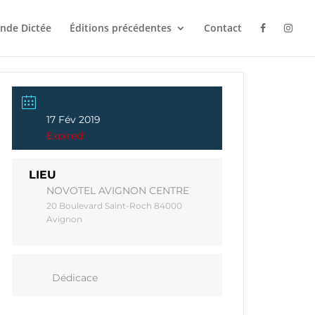
nde Dictée
Éditions précédentes
Contact
17 Fév 2019
Expired!
LIEU
NOVOTEL AVIGNON CENTRE
20 Boulevard Saint-Roch 84000
Avignon
Dédicace