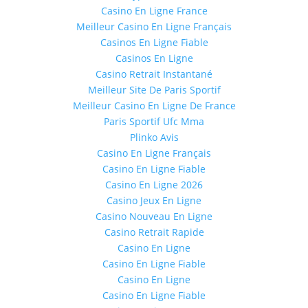
Casino En Ligne France
Meilleur Casino En Ligne Français
Casinos En Ligne Fiable
Casinos En Ligne
Casino Retrait Instantané
Meilleur Site De Paris Sportif
Meilleur Casino En Ligne De France
Paris Sportif Ufc Mma
Plinko Avis
Casino En Ligne Français
Casino En Ligne Fiable
Casino En Ligne 2026
Casino Jeux En Ligne
Casino Nouveau En Ligne
Casino Retrait Rapide
Casino En Ligne
Casino En Ligne Fiable
Casino En Ligne
Casino En Ligne Fiable