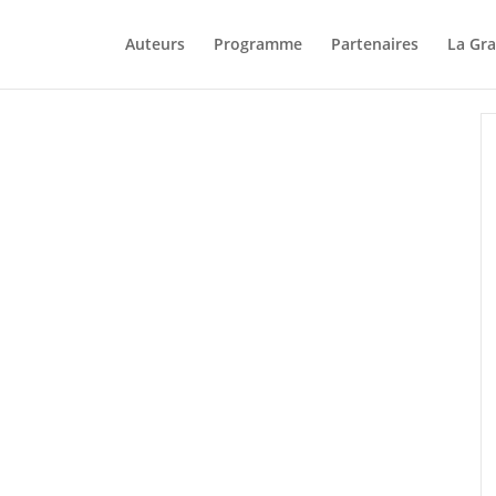
Auteurs
Programme
Partenaires
La Gra