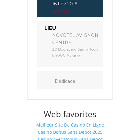
16 Fév 2019
Expired!
LIEU
NOVOTEL AVIGNON
CENTRE
20 Boulevard Saint-Roch
84000 Avignon
Dédicace
Web favorites
Meilleur Site De Casino En Ligne
Casino Bonus Sans Depot 2025
Casino Avec Bonus Sans Depot