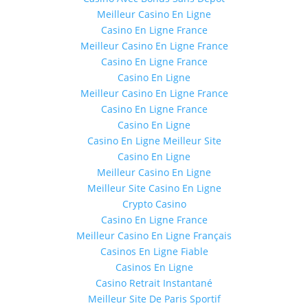
Meilleur Casino En Ligne
Casino En Ligne France
Meilleur Casino En Ligne France
Casino En Ligne France
Casino En Ligne
Meilleur Casino En Ligne France
Casino En Ligne France
Casino En Ligne
Casino En Ligne Meilleur Site
Casino En Ligne
Meilleur Casino En Ligne
Meilleur Site Casino En Ligne
Crypto Casino
Casino En Ligne France
Meilleur Casino En Ligne Français
Casinos En Ligne Fiable
Casinos En Ligne
Casino Retrait Instantané
Meilleur Site De Paris Sportif