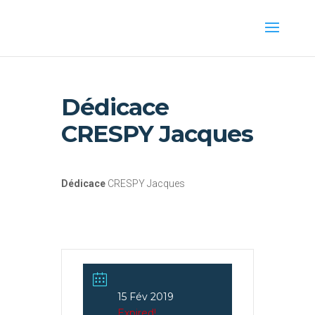
Dédicace
CRESPY Jacques
Dédicace
CRESPY Jacques
15 Fév 2019
Expired!