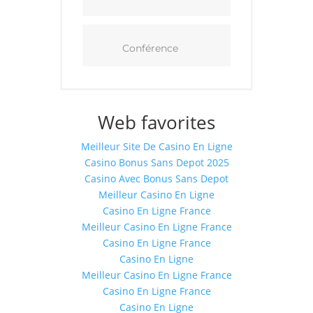
Conférence
Web favorites
Meilleur Site De Casino En Ligne
Casino Bonus Sans Depot 2025
Casino Avec Bonus Sans Depot
Meilleur Casino En Ligne
Casino En Ligne France
Meilleur Casino En Ligne France
Casino En Ligne France
Casino En Ligne
Meilleur Casino En Ligne France
Casino En Ligne France
Casino En Ligne