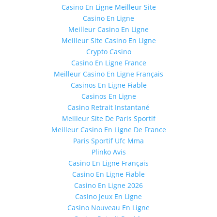
Casino En Ligne Meilleur Site
Casino En Ligne
Meilleur Casino En Ligne
Meilleur Site Casino En Ligne
Crypto Casino
Casino En Ligne France
Meilleur Casino En Ligne Français
Casinos En Ligne Fiable
Casinos En Ligne
Casino Retrait Instantané
Meilleur Site De Paris Sportif
Meilleur Casino En Ligne De France
Paris Sportif Ufc Mma
Plinko Avis
Casino En Ligne Français
Casino En Ligne Fiable
Casino En Ligne 2026
Casino Jeux En Ligne
Casino Nouveau En Ligne