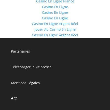
Casino En Ligne France
Casino En Ligne
Casino En Ligne
Casino En Ligne
Casino En Ligne Argent Réel
Jouer Au Casino En Ligne
Casino En Ligne Argent Réel
Partenaires
Télécharger le kit presse
Mentions Légales