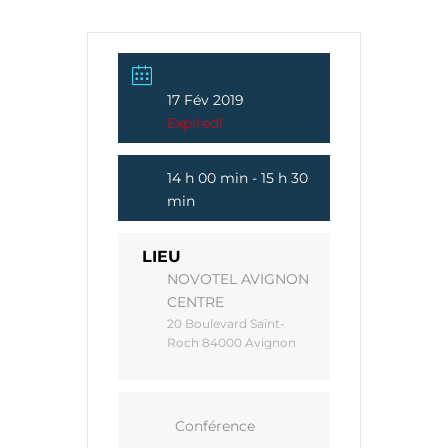
17 Fév 2019
Expired!
14 h 00 min - 15 h 30
min
LIEU
NOVOTEL AVIGNON
CENTRE
20 Boulevard Saint-
Roch 84000 Avignon
Conférence