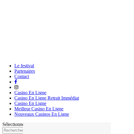
Le festival
Partenaires
Contact
Casino En Ligne
Casino En Ligne Retrait Immédiat
Casino En Ligne
Meilleur Casino En Ligne
Nouveaux Casinos En Ligne
Sélectionner une page