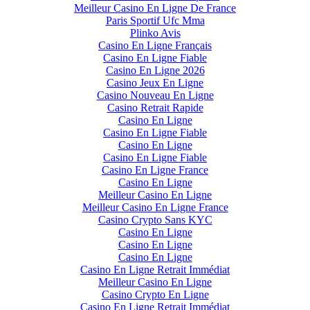
Meilleur Casino En Ligne De France
Paris Sportif Ufc Mma
Plinko Avis
Casino En Ligne Français
Casino En Ligne Fiable
Casino En Ligne 2026
Casino Jeux En Ligne
Casino Nouveau En Ligne
Casino Retrait Rapide
Casino En Ligne
Casino En Ligne Fiable
Casino En Ligne
Casino En Ligne Fiable
Casino En Ligne France
Casino En Ligne
Meilleur Casino En Ligne
Meilleur Casino En Ligne France
Casino Crypto Sans KYC
Casino En Ligne
Casino En Ligne
Casino En Ligne
Casino En Ligne Retrait Immédiat
Meilleur Casino En Ligne
Casino Crypto En Ligne
Casino En Ligne Retrait Immédiat