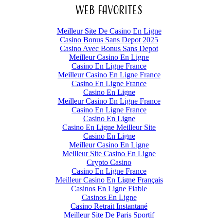
Web favorites
Meilleur Site De Casino En Ligne
Casino Bonus Sans Depot 2025
Casino Avec Bonus Sans Depot
Meilleur Casino En Ligne
Casino En Ligne France
Meilleur Casino En Ligne France
Casino En Ligne France
Casino En Ligne
Meilleur Casino En Ligne France
Casino En Ligne France
Casino En Ligne
Casino En Ligne Meilleur Site
Casino En Ligne
Meilleur Casino En Ligne
Meilleur Site Casino En Ligne
Crypto Casino
Casino En Ligne France
Meilleur Casino En Ligne Français
Casinos En Ligne Fiable
Casinos En Ligne
Casino Retrait Instantané
Meilleur Site De Paris Sportif