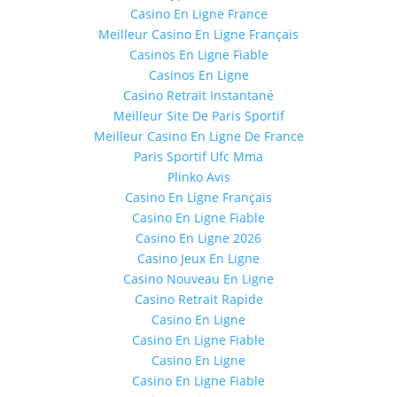
Casino En Ligne France
Meilleur Casino En Ligne Français
Casinos En Ligne Fiable
Casinos En Ligne
Casino Retrait Instantané
Meilleur Site De Paris Sportif
Meilleur Casino En Ligne De France
Paris Sportif Ufc Mma
Plinko Avis
Casino En Ligne Français
Casino En Ligne Fiable
Casino En Ligne 2026
Casino Jeux En Ligne
Casino Nouveau En Ligne
Casino Retrait Rapide
Casino En Ligne
Casino En Ligne Fiable
Casino En Ligne
Casino En Ligne Fiable