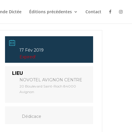
nde Dictée
Éditions précédentes
Contact
17 Fév 2019
Expired!
LIEU
NOVOTEL AVIGNON CENTRE
20 Boulevard Saint-Roch 84000
Avignon
Dédicace