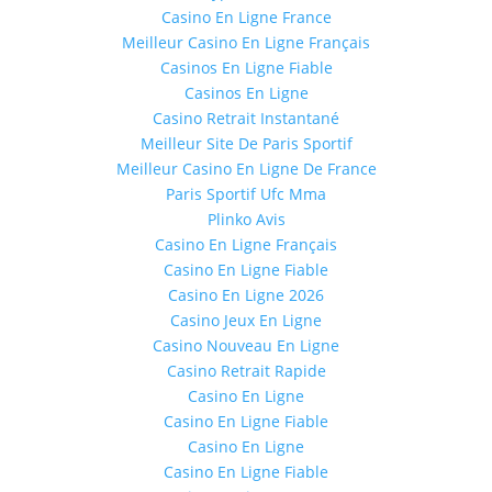
Casino En Ligne France
Meilleur Casino En Ligne Français
Casinos En Ligne Fiable
Casinos En Ligne
Casino Retrait Instantané
Meilleur Site De Paris Sportif
Meilleur Casino En Ligne De France
Paris Sportif Ufc Mma
Plinko Avis
Casino En Ligne Français
Casino En Ligne Fiable
Casino En Ligne 2026
Casino Jeux En Ligne
Casino Nouveau En Ligne
Casino Retrait Rapide
Casino En Ligne
Casino En Ligne Fiable
Casino En Ligne
Casino En Ligne Fiable