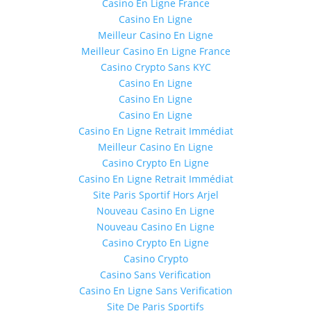
Casino En Ligne France
Casino En Ligne
Meilleur Casino En Ligne
Meilleur Casino En Ligne France
Casino Crypto Sans KYC
Casino En Ligne
Casino En Ligne
Casino En Ligne
Casino En Ligne Retrait Immédiat
Meilleur Casino En Ligne
Casino Crypto En Ligne
Casino En Ligne Retrait Immédiat
Site Paris Sportif Hors Arjel
Nouveau Casino En Ligne
Nouveau Casino En Ligne
Casino Crypto En Ligne
Casino Crypto
Casino Sans Verification
Casino En Ligne Sans Verification
Site De Paris Sportifs