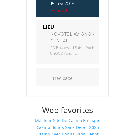
15 Fév 2019
Expired!
LIEU
NOVOTEL AVIGNON
CENTRE
20 Boulevard Saint-Roch
84000 Avignon
Dédicace
Web favorites
Meilleur Site De Casino En Ligne
Casino Bonus Sans Depot 2025
Casino Avec Bonus Sans Depot