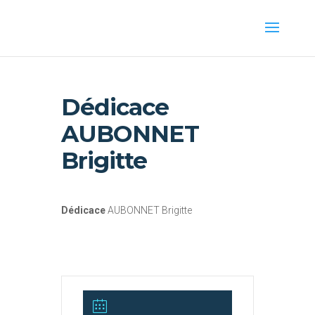
Dédicace
AUBONNET
Brigitte
Dédicace
AUBONNET Brigitte