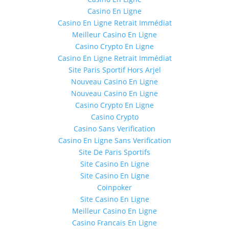
Casino En Ligne
Casino En Ligne Retrait Immédiat
Meilleur Casino En Ligne
Casino Crypto En Ligne
Casino En Ligne Retrait Immédiat
Site Paris Sportif Hors Arjel
Nouveau Casino En Ligne
Nouveau Casino En Ligne
Casino Crypto En Ligne
Casino Crypto
Casino Sans Verification
Casino En Ligne Sans Verification
Site De Paris Sportifs
Site Casino En Ligne
Site Casino En Ligne
Coinpoker
Site Casino En Ligne
Meilleur Casino En Ligne
Casino Francais En Ligne