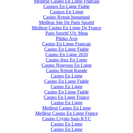
Meilleur Casino En Ligne Français
Casinos En Ligne Fiable
Casinos En Ligne
Casino Retrait Instantané
Meilleur Site De Paris Sportif
Meilleur Casino En Ligne De France
Paris Sportif Ufc Mma
Plinko Avis
Casino En Ligne Français
Casino En Ligne Fiable
Casino En Ligne 2026
Casino Jeux En Ligne
Casino Nouveau En Ligne
Casino Retrait Rapide
Casino En Ligne
Casino En Ligne Fiable
Casino En Ligne
Casino En Ligne Fiable
Casino En Ligne France
Casino En Ligne
Meilleur Casino En Ligne
Meilleur Casino En Ligne France
Casino Crypto Sans KYC
Casino En Ligne
Casino En Ligne