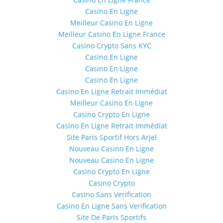
Casino En Ligne
Meilleur Casino En Ligne
Meilleur Casino En Ligne France
Casino Crypto Sans KYC
Casino En Ligne
Casino En Ligne
Casino En Ligne
Casino En Ligne Retrait Immédiat
Meilleur Casino En Ligne
Casino Crypto En Ligne
Casino En Ligne Retrait Immédiat
Site Paris Sportif Hors Arjel
Nouveau Casino En Ligne
Nouveau Casino En Ligne
Casino Crypto En Ligne
Casino Crypto
Casino Sans Verification
Casino En Ligne Sans Verification
Site De Paris Sportifs