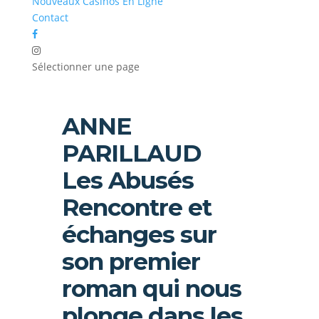
Nouveaux Casinos En Ligne
Contact
Sélectionner une page
ANNE
PARILLAUD
Les Abusés
Rencontre et
échanges sur
son premier
roman qui nous
plonge dans les