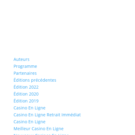
Auteurs
Programme
Partenaires
Éditions précédentes
Édition 2022
Édition 2020
Édition 2019
Casino En Ligne
Casino En Ligne Retrait Immédiat
Casino En Ligne
Meilleur Casino En Ligne