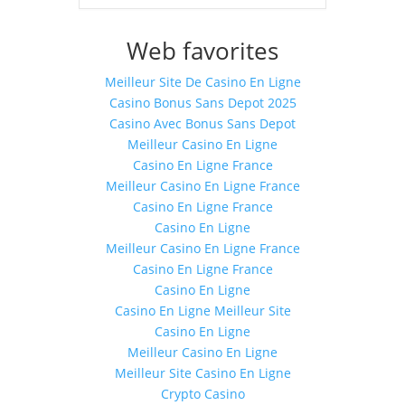
Web favorites
Meilleur Site De Casino En Ligne
Casino Bonus Sans Depot 2025
Casino Avec Bonus Sans Depot
Meilleur Casino En Ligne
Casino En Ligne France
Meilleur Casino En Ligne France
Casino En Ligne France
Casino En Ligne
Meilleur Casino En Ligne France
Casino En Ligne France
Casino En Ligne
Casino En Ligne Meilleur Site
Casino En Ligne
Meilleur Casino En Ligne
Meilleur Site Casino En Ligne
Crypto Casino