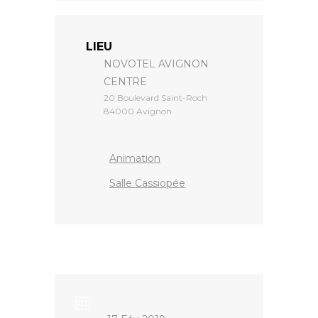
LIEU
NOVOTEL AVIGNON
CENTRE
20 Boulevard Saint-Roch
84000 Avignon
Animation
Salle Cassiopée