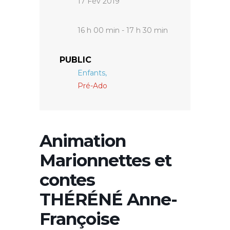
17 Fév 2019
16 h 00 min - 17 h 30 min
PUBLIC
Enfants,
Pré-Ado
Animation
Marionnettes et
contes
THÉRÉNÉ Anne-
Françoise